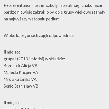
Reprezentanci naszej szkoły spisali się znakomicie i
bardzo niewiele zabrakło by obie grupy wiekowe stanęły
na najwyższym stopniu podium.
W obu kategoriach zajęli odpowiednio:
II miejsce
grupa I (2013 i młodsi) w składzie:
Brzostek Alicja VB
Małecki Kacper VA
Mrówka Emilia VA
Senio Stanisław VB
II miejsce