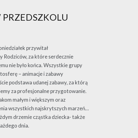
W PRZEDSZKOLU
oniedziałek przywitał
y Rodziców, za które serdecznie
mu nie było końca. Wszystkie grupy
tosferę – animacje i zabawy
ście podstawa udanej zabawy, za którą
ujemy za profesjonalne przygotowanie.
lakom małym i większym oraz
enia wszystkich najskrytszych marzeń…
żdym drzemie cząstka dziecka- także
każdego dnia.