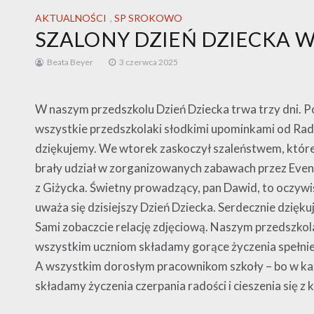
AKTUALNOŚCI
,
SP SROKOWO
SZALONY DZIEŃ DZIECKA 
Beata Beyer
3 czerwca 2025
W naszym przedszkolu Dzień Dziecka trwa trzy dni. P
wszystkie przedszkolaki słodkimi upominkami od Rad
dziękujemy. We wtorek zaskoczył szaleństwem, które
brały udział w zorganizowanych zabawach przez Even
z Giżycka. Świetny prowadzący, pan Dawid, to oczywi
uważa się dzisiejszy Dzień Dziecka. Serdecznie dzięk
Sami zobaczcie relację zdjęciową. Naszym przedszko
wszystkim uczniom składamy gorące życzenia spełni
A wszystkim dorosłym pracownikom szkoły – bo w ka
składamy życzenia czerpania radości i cieszenia się z 