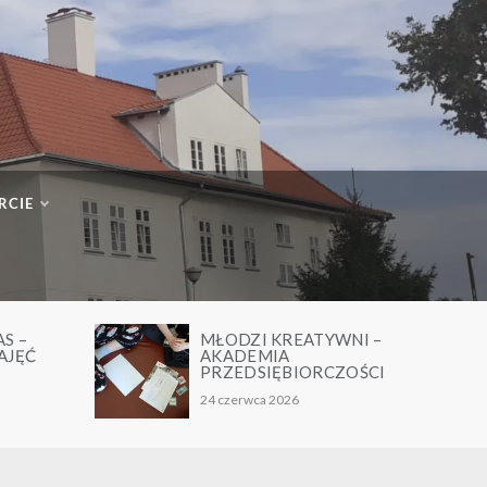
RCIE
YWNI –
TAŃCZĄCE I ŚPIEWAJĄCE
DUSZKI- PODSUMOWANIE
RCZOŚCI
PROJEKTU
24 czerwca 2026