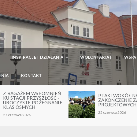
INSPIRACJE I DZIAŁANIA
WOLONTARIAT
WSPA
ENIA
KONTAKT
PTAKI WOKÓŁ NAS –
MŁODZI KREAT
ZAKOŃCZENIE ZAJĘĆ
AKADEMIA
PROJEKTOWYCH
PRZEDSIĘBIO
25 czerwca 2026
24 czerwca 2026