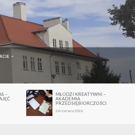
RCIE
TYWNI –
TAŃCZĄCE I ŚPIEWAJĄCE
DUSZKI- PODSUMOWANIE
ORCZOŚCI
PROJEKTU
24 czerwca 2026