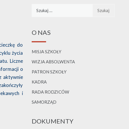
Szukaj:
O NAS
cieczkę do
MISJA SZKOŁY
cyklu życia
atu. Liczne
WIZJA ABSOLWENTA
nformacji o
PATRON SZKOŁY
az aktywnie
KADRA
 zakończyły
RADA RODZICÓW
iekawych i
SAMORZĄD
DOKUMENTY