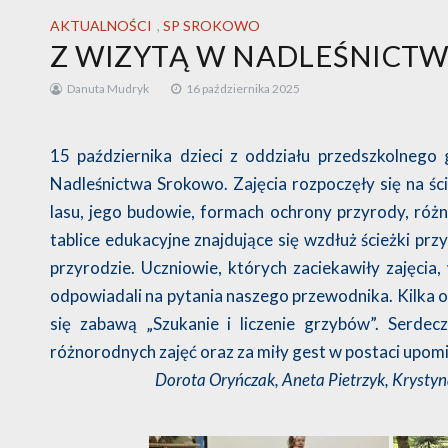
AKTUALNOŚCI
,
SP SROKOWO
Z WIZYTĄ W NADLEŚNICT
Danuta Mudryk
16 października 2025
15 października dzieci z oddziału przedszkolnego 
Nadleśnictwa Srokowo. Zajęcia rozpoczęły się na ście
lasu, jego budowie, formach ochrony przyrody, różno
tablice edukacyjne znajdujące się wzdłuż ścieżki prz
przyrodzie. Uczniowie, których zaciekawiły zajęcia,
odpowiadali na pytania naszego przewodnika. Kilka 
się zabawą „Szukanie i liczenie grzybów”. Serdec
różnorodnych zajęć oraz za miły gest w postaci upomin
Dorota Oryńczak, Aneta Pietrzyk, Krystyna