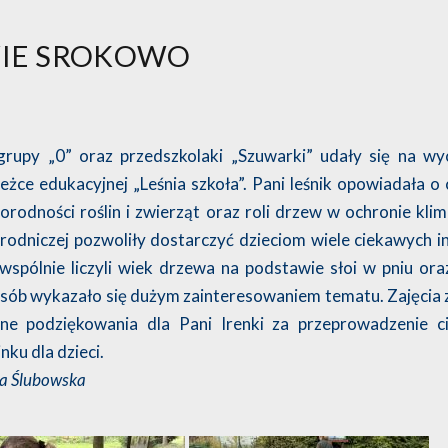
WIE SROKOWO
grupy „0” oraz przedszkolaki „Szuwarki” udały się na wy
żce edukacyjnej „Leśnia szkoła”. Pani leśnik opowiadała o 
rodności roślin i zwierząt oraz roli drzew w ochronie klim
yrodniczej pozwoliły dostarczyć dzieciom wiele ciekawych i
 wspólnie liczyli wiek drzewa na podstawie słoi w pniu or
osób wykazało się dużym zainteresowaniem tematu. Zajęcia
zne podziękowania dla Pani Irenki za przeprowadzenie c
ku dla dzieci.
 Ślubowska