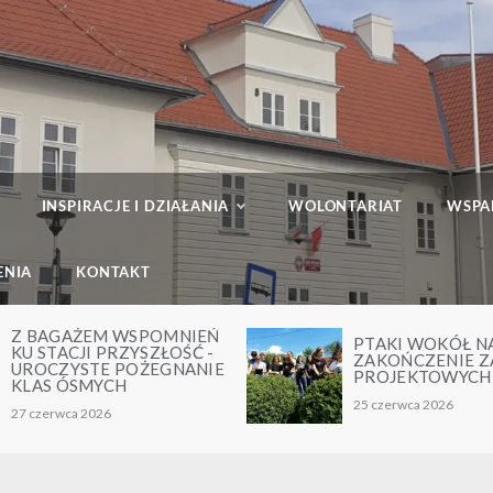
INSPIRACJE I DZIAŁANIA
WOLONTARIAT
WSPA
ENIA
KONTAKT
PTAKI WOKÓŁ NAS –
MŁODZI KREA
ZAKOŃCZENIE ZAJĘĆ
AKADEMIA
PROJEKTOWYCH
PRZEDSIĘBI
25 czerwca 2026
24 czerwca 2026