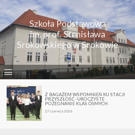
Skip
to
content
Szkoła Podstawowa
im. prof. Stanisława
Srokowskiego w Srokowie
Z BAGAŻEM WSPOMNIEŃ KU STACJI
PRZYSZŁOŚĆ -UROCZYSTE
POŻEGNANIE KLAS ÓSMYCH
27 czerwca 2026