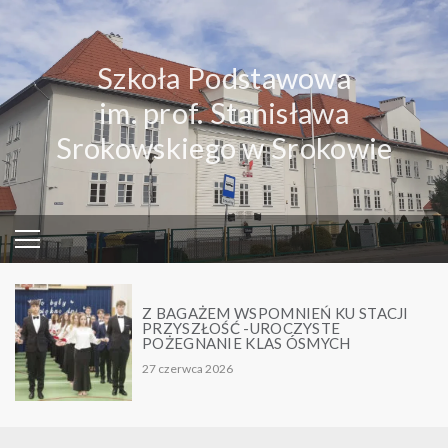
Skip
to
content
Szkoła Podstawowa
im. prof. Stanisława
Srokowskiego w Srokowie
Z BAGAŻEM WSPOMNIEŃ KU STACJI
PRZYSZŁOŚĆ -UROCZYSTE
POŻEGNANIE KLAS ÓSMYCH
27 czerwca 2026