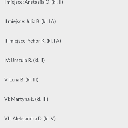
I miejsce: Anstasiia O. (kl. II)
II miejsce: Julia B. (kl. I A)
III miejsce: Yehor K. (kl. I A)
IV: Urszula R. (kl. II)
V: Lena B. (kl. III)
VI: Martyna Ł. (kl. III)
VII: Aleksandra D. (kl. V)