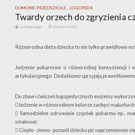
DOMOWE PRZEDSZKOLE
,
LOGOPEDA
Twardy orzech do zgryzienia cz
Jadwiga Zając
29 marca 2020
Różnorodna dieta dziecka to nie tylko prawidłowy wz
Jedzenie pokarmów o różnorodnej konsystencji i w
artykulacyjnego. Dodatkowo sprzyjają prawidłowemu
Do zbaw i ćwiczeń logopedycznych możemy wykorzyst
Jedzenie w różnorodnym kolorze zachęci malucha d
 Samodzielne odrywanie cząstek pokarmu np., man
smakowe;
 Ciepło- zimno- pozwól dziecku pić naprzemiennie ci