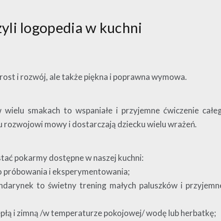
yli logopedia w kuchni
rost i rozwój, ale także piękna i poprawna wymowa.
 wielu smakach to wspaniałe i przyjemne ćwiczenie całe
 rozwojowi mowy i dostarczają dziecku wielu wrażeń.
ać pokarmy dostępne w naszej kuchni:
o próbowania i eksperymentowania;
darynek to świetny trening małych paluszków i przyjemn
epłą i zimną /w temperaturze pokojowej/ wodę lub herbatkę;