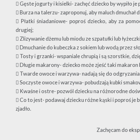
 Gęste jogurty i kisielki- zachęć dziecko by wypiło je
 Burza na talerzu- zaproponuj, aby maluch dmuchał 
 Płatki śniadaniowe- poproś dziecko, aby za pomoc
drugiej;
 Zlizywanie dżemu lub miodu ze szpatułki lub łyżecz
 Dmuchanie do kubeczka z sokiem lub wodą przez słom
 Tosty i grzanki- wspaniale chrupią i są szorstkie, dz
 Długie makarony- dziecko może zjeść taki makaron 
 Twarde owoce i warzywa- nadają się do odgryzania i
 Soczyste owoce i warzywa- pobudzają kubki smako
 Kwaśne i ostre- pozwól dziecku na różnorodne do
 Co to jest- podawaj dziecku różne kąski i poproś je 
zjadło.
Zachęcam do eksp