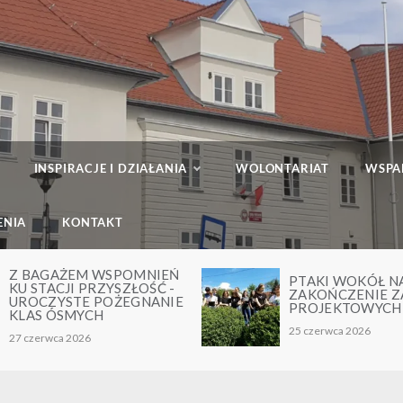
INSPIRACJE I DZIAŁANIA
WOLONTARIAT
WSPA
ENIA
KONTAKT
PTAKI WOKÓŁ NAS –
MŁODZI KREAT
ZAKOŃCZENIE ZAJĘĆ
AKADEMIA
PROJEKTOWYCH
PRZEDSIĘBIOR
25 czerwca 2026
24 czerwca 2026