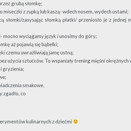
 przez grubą słomkę;
do miseczki z zupką lub kaszą- wdech nosem, wydech ustami;
ą słomki/zasysając słomką płatki/ przeniosło je z jednej 
ki- mocno wyciągamy język i unosimy do góry;
kę aż pojawią się bąbelki;
ięki czemu uwrażliwiają jamę ustną;
bez użycia sztućców. To wspaniały trening mięśni okrężnych 
 gryzienia;
we;
świadczenia smakowe.
by zgadło, co
erymentów kulinarnych z dziećmi