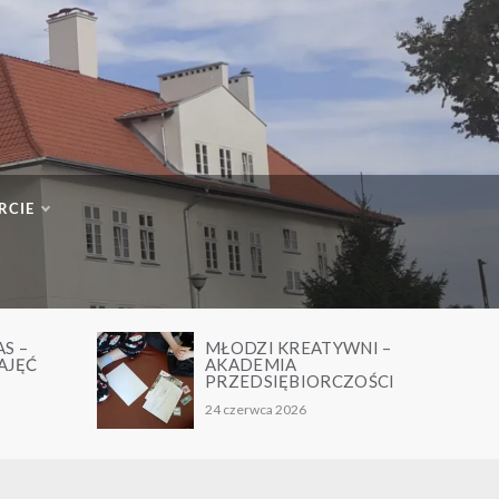
RCIE
YWNI –
TAŃCZĄCE I ŚPIEWAJĄCE
DUSZKI- PODSUMOWANIE
CZOŚCI
PROJEKTU
24 czerwca 2026