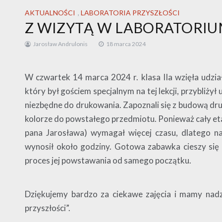
AKTUALNOŚCI
,
LABORATORIA PRZYSZŁOŚCI
Z WIZYTĄ W LABORATORIU
Jarosław Andrulonis
18 marca 2024
W czwartek 14 marca 2024 r. klasa IIa wzięła udzi
który był gościem specjalnym na tej lekcji, przybliży
niezbędne do drukowania. Zapoznali się z budową druk
kolorze do powstałego przedmiotu. Ponieważ cały eta
pana Jarosława) wymagał więcej czasu, dlatego n
wynosił około godziny. Gotowa zabawka cieszy się
proces jej powstawania od samego początku.
Dziękujemy bardzo za ciekawe zajęcia i mamy nadzi
przyszłości”.