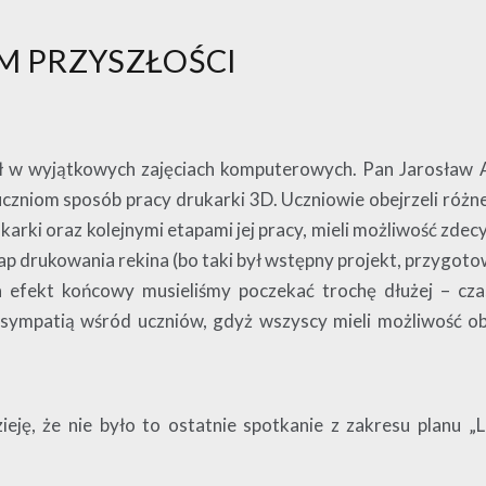
M PRZYSZŁOŚCI
ał w wyjątkowych zajęciach komputerowych. Pan Jarosław A
ł uczniom sposób pracy drukarki 3D. Uczniowie obejrzeli różn
arki oraz kolejnymi etapami jej pracy, mieli możliwość zde
p drukowania rekina (bo taki był wstępny projekt, przygot
a efekt końcowy musieliśmy poczekać trochę dłużej – cz
 sympatią wśród uczniów, gdyż wszyscy mieli możliwość 
eję, że nie było to ostatnie spotkanie z zakresu planu „L