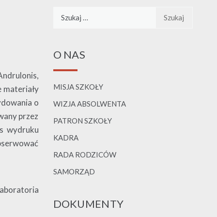
Szukaj:
O NAS
ndrulonis,
MISJA SZKOŁY
e materiały
cydowania o
WIZJA ABSOLWENTA
owany przez
PATRON SZKOŁY
as wydruku
KADRA
obserwować
RADA RODZICÓW
SAMORZĄD
aboratoria
DOKUMENTY