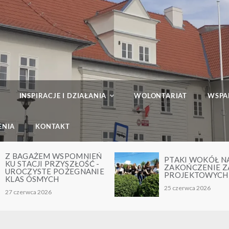
INSPIRACJE I DZIAŁANIA
WOLONTARIAT
WSPA
ENIA
KONTAKT
Ń
PTAKI WOKÓŁ NAS –
M
ZAKOŃCZENIE ZAJĘĆ
A
E
PROJEKTOWYCH
P
25 czerwca 2026
24