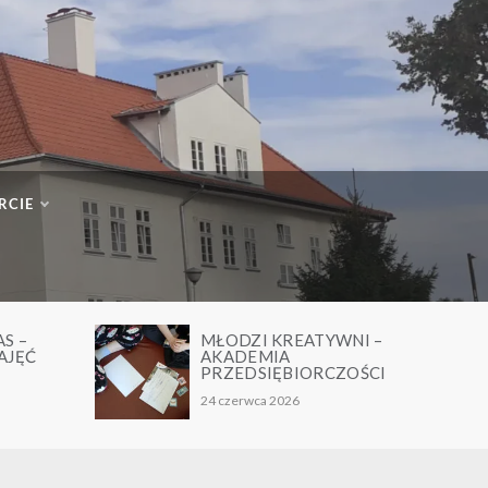
RCIE
ŁODZI KREATYWNI –
TAŃCZĄCE I ŚPIEW
KADEMIA
DUSZKI- PODSUMO
RZEDSIĘBIORCZOŚCI
PROJEKTU
 czerwca 2026
24 czerwca 2026