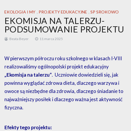
EKOLOGIA I MY
,
PROJEKTY EDUKACYJNE
,
SP SROKOWO
EKOMISJA NA TALERZU-
PODSUMOWANIE PROJEKTU
Beata Beyer
11 marca 2025
W pierwszym półroczu roku szkolnego w klasach I-VIII
realizowaliśmy ogólnopolski projekt edukacyjny
„Ekomisja na talerzu”
. Uczniowie dowiedzieli się, jak
powinna wyglądać zdrowa dieta, dlaczego warzywa i
owoce są niezbędne dla zdrowia, dlaczego śniadanie to
najważniejszy posiłek i dlaczego ważna jest aktywność
fizyczna.
Efekty tego projektu: