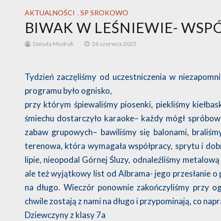
AKTUALNOŚCI
,
SP SROKOWO
BIWAK W LEŚNIEWIE- WSP
Danuta Mudryk
26 czerwca 2025
Tydzień zaczęliśmy od uczestniczenia w niezapom
programu było ognisko,
przy którym śpiewaliśmy piosenki, piekliśmy kiełbas
śmiechu dostarczyło karaoke– każdy mógł spróbować
zabaw grupowych– bawiliśmy się balonami, braliśm
terenowa, która wymagała współpracy, sprytu i dobrej
lipie, nieopodal Górnej Śluzy, odnaleźliśmy metalową 
ale też wyjątkowy list od Albrama- jego przesłanie o 
na długo. Wieczór ponownie zakończyliśmy przy ogni
chwile zostają z nami na długo i przypominają, co napr
Dziewczyny z klasy 7a