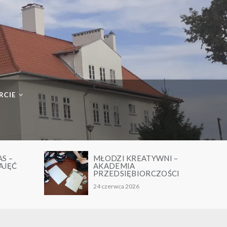
RCIE
 –
MŁODZI KREATYWNI –
ĘĆ
AKADEMIA
PRZEDSIĘBIORCZOŚCI
24 czerwca 2026