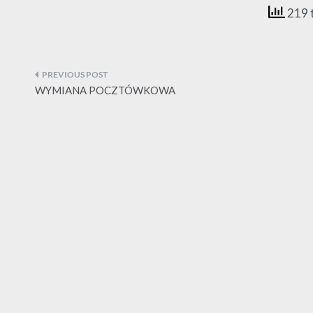
219 
Nawigacja
wpisu
WYMIANA POCZTÓWKOWA