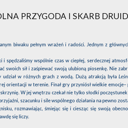
ÓLNA PRZYGODA I SKARB DRUI
nianym biwaku pełnym wrażeń i radości. Jednym z główny
ki i spędzaliśmy wspólnie czas w ciepłej, serdecznej atmos
 swoich sił i zaśpiewać swoją ulubioną piosenkę. Nie zabr
y udział w różnych grach z wodą. Dużą atrakcją była
Leśn
 orientacji w terenie. Finał gry przyniósł wielkie emocje– 
skrzynię. W jej wnętrzu czekał nie tylko słodki poczęstunek 
przyjaźni, szacunku i sile wspólnego
działania na pewno zost
sku, rozmawiając, śmiejąc się i ciesząc się swoją obecno
awdę się liczy.