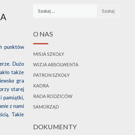
Szukaj:
DA
O NAS
ch punktów
MISJA SZKOŁY
ferze. Dużo
WIZJA ABSOLWENTA
akło także
PATRON SZKOŁY
iewska
gra
KADRA
przy starej
RADA RODZICÓW
i pamiątki,
anie z nami
SAMORZĄD
ścią. Takie
DOKUMENTY