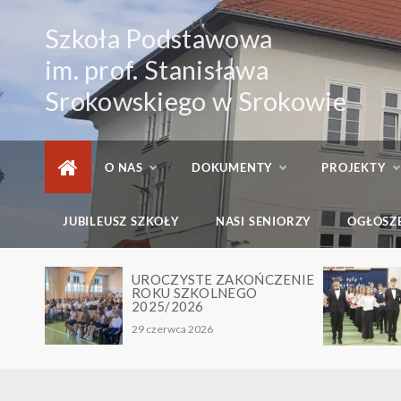
Skip
to
Szkoła Podstawowa
content
im. prof. Stanisława
Srokowskiego w Srokowie
O NAS
DOKUMENTY
PROJEKTY
JUBILEUSZ SZKOŁY
NASI SENIORZY
OGŁOSZ
 IV
UROCZYSTE ZAKOŃCZENIE
ROKU SZKOLNEGO
2025/2026
29 czerwca 2026