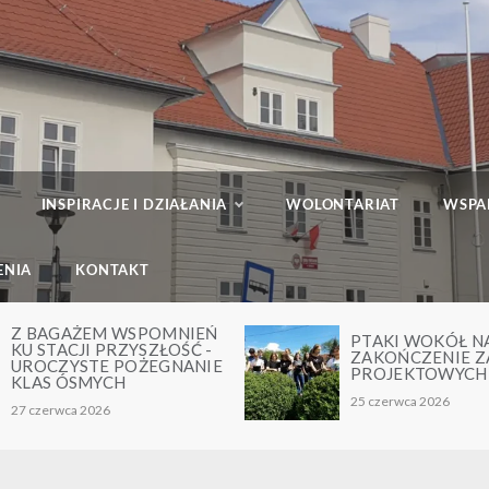
INSPIRACJE I DZIAŁANIA
WOLONTARIAT
WSPA
ENIA
KONTAKT
Z BAGAŻEM WSPOMNIEŃ
PTAKI WOKÓŁ NAS
KU STACJI PRZYSZŁOŚĆ -
ZAKOŃCZENIE ZAJ
UROCZYSTE POŻEGNANIE
PROJEKTOWYCH
KLAS ÓSMYCH
25 czerwca 2026
27 czerwca 2026