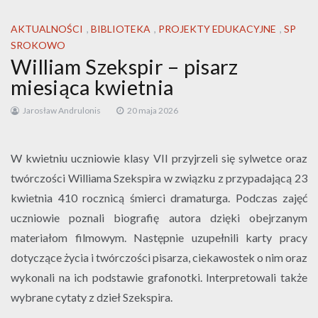
AKTUALNOŚCI
,
BIBLIOTEKA
,
PROJEKTY EDUKACYJNE
,
SP
SROKOWO
William Szekspir – pisarz
miesiąca kwietnia
Jarosław Andrulonis
20 maja 2026
W kwietniu uczniowie klasy VII przyjrzeli się sylwetce oraz
twórczości Williama Szekspira w związku z przypadającą 23
kwietnia 410 rocznicą śmierci dramaturga. Podczas zajęć
uczniowie poznali biografię autora dzięki obejrzanym
materiałom filmowym. Następnie uzupełnili karty pracy
dotyczące życia i twórczości pisarza, ciekawostek o nim oraz
wykonali na ich podstawie grafonotki. Interpretowali także
wybrane cytaty z dzieł Szekspira.