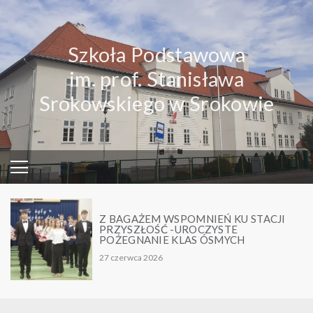
Skip
to
content
Szkoła Podstawowa
im. prof. Stanisława
Srokowskiego w Srokowie
Z BAGAŻEM WSPOMNIEŃ KU STACJI
PRZYSZŁOŚĆ -UROCZYSTE
POŻEGNANIE KLAS ÓSMYCH
27 czerwca 2026