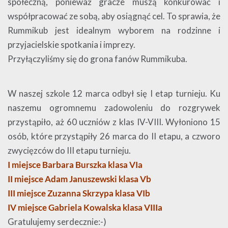
społeczną, ponieważ gracze muszą konkurować i
współpracować ze sobą, aby osiągnąć cel. To sprawia, że
Rummikub jest idealnym wyborem na rodzinne i
przyjacielskie spotkania i imprezy.
Przyłączyliśmy się do grona fanów Rummikuba.
W naszej szkole 12 marca odbył się I etap turnieju. Ku
naszemu ogromnemu zadowoleniu do rozgrywek
przystąpiło, aż 60 uczniów z klas IV-VIII. Wyłoniono 15
osób, które przystąpiły 26 marca do II etapu, a czworo
zwycięzców do III etapu turnieju.
I miejsce Barbara Burszka klasa VIa
II miejsce Adam Januszewski klasa Vb
III miejsce Zuzanna Skrzypa klasa VIb
IV miejsce Gabriela Kowalska klasa VIIIa
Gratulujemy serdecznie:-)