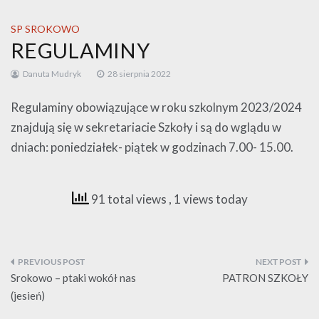
SP SROKOWO
REGULAMINY
Danuta Mudryk
28 sierpnia 2022
Regulaminy obowiązujące w roku szkolnym 2023/2024
znajdują się w sekretariacie Szkoły i są do wglądu w
dniach: poniedziałek- piątek w godzinach 7.00- 15.00.
91 total views
, 1 views today
Nawigacja
wpisu
Srokowo – ptaki wokół nas
PATRON SZKOŁY
(jesień)