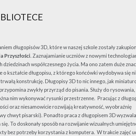
IBLIOTECE
taniem długopisów 3D, które w naszej szkole zostały zakupio
a Przyszłości
. Zaznajamianie uczniów z nowymi technologia
ch dziedzinach współczesnego życia. Ma ono zatem duże znac
o kształcie długopisu, z którego końcówki wydobywa się nie
trwałą konstrukcję. Długopisy 3D to nic innego, jak miniatu
rzypomina zwykły przyrząd do pisania. Służy do rysowania, 
ożna nim wykonywać rysunki przestrzenne. Pracując z długo
iwości oraz niesamowicie rozwijają kreatywność, wyobraźnię
iwy chwyt pisarski). Ponadto praca z długopisem 3D wyzwal
ię. To doskonały sposób na rozwijanie wizualnych umiejętnoś
kty bez potrzeby korzystania z komputera. W trakcie zajęć u