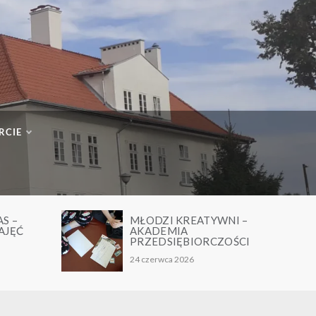
RCIE
ŁODZI KREATYWNI –
TAŃCZĄCE I ŚPIEW
KADEMIA
DUSZKI- PODSUMO
RZEDSIĘBIORCZOŚCI
PROJEKTU
 czerwca 2026
24 czerwca 2026