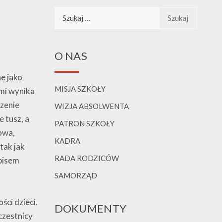
Szukaj:
O NAS
ne jako
MISJA SZKOŁY
mi wynika
zenie
WIZJA ABSOLWENTA
 tusz, a
PATRON SZKOŁY
rowa,
KADRA
tak jak
RADA RODZICÓW
pisem
SAMORZĄD
a
ci dzieci.
DOKUMENTY
czestnicy