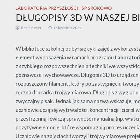
LABORATORIA PRZYSZŁOŚCI
,
SP SROKOWO
DŁUGOPISY 3D W NASZEJ B
Beata Beyer
16 kwietnia 2024
W bibliotece szkolnej odbył się cykl zajęć z wykorzys
element wyposażenia w ramach programu
Laboratori
z szybkiego rozpowszechnienia techniki we wszystki
poznawcze i wychowawcze. Długopis 3D to urządzenie 
rozpuszczony filament , który po zastygnięciu tworzy 
ręczna drukarka trójwymiarowa. Długopis z wyglądu p
zwyczajny pisak. Jednak jak sama nazwa wskazuje, m
uczniowie uczą się wytrwałości, koncentracji i cierpl
przestrzenną i ćwiczą sprawność manualną (np. właśc
pozytywne emocje, które wspomagają proces uczenia s
Uczniowie na zajęciach tworzyli trójwymiarowe proje