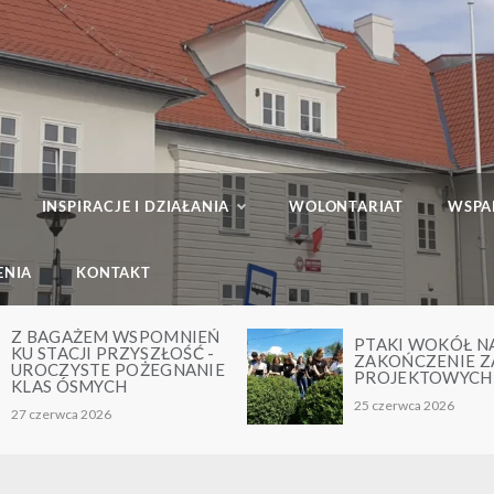
INSPIRACJE I DZIAŁANIA
WOLONTARIAT
WSPA
ENIA
KONTAKT
Ń
PTAKI WOKÓŁ NAS –
M
ZAKOŃCZENIE ZAJĘĆ
A
E
PROJEKTOWYCH
P
25 czerwca 2026
24